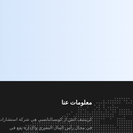
معلومات عنا
كرييتيف اتش ار كونسالتانسي هي شركة استشارات
في مجال رأس المال البشري والإدارة تقع في